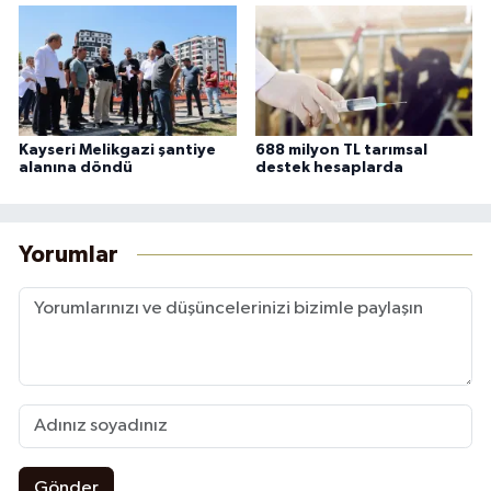
Kayseri Melikgazi şantiye
688 milyon TL tarımsal
alanına döndü
destek hesaplarda
Yorumlar
Gönder