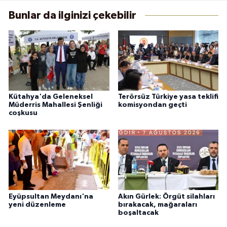
Bunlar da ilginizi çekebilir
Kütahya'da Geleneksel
Terörsüz Türkiye yasa teklifi
Müderris Mahallesi Şenliği
komisyondan geçti
coşkusu
Eyüpsultan Meydanı'na
Akın Gürlek: Örgüt silahları
yeni düzenleme
bırakacak, mağaraları
boşaltacak