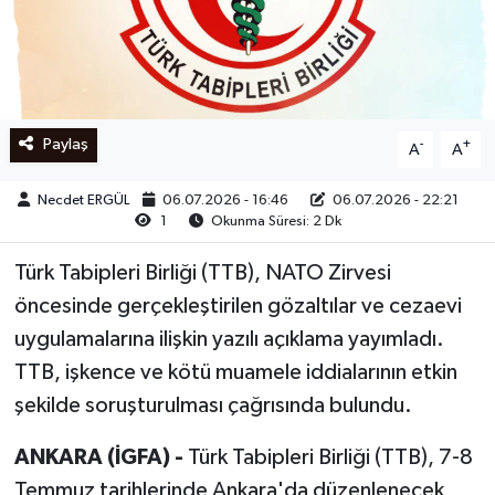
Ege
İzmir
Paylaş
-
+
A
A
İletişim
Necdet ERGÜL
06.07.2026 - 16:46
06.07.2026 - 22:21
Künye
1
Okunma Süresi: 2 Dk
Yerel
Türk Tabipleri Birliği (TTB), NATO Zirvesi
öncesinde gerçekleştirilen gözaltılar ve cezaevi
uygulamalarına ilişkin yazılı açıklama yayımladı.
TTB, işkence ve kötü muamele iddialarının etkin
şekilde soruşturulması çağrısında bulundu.
ANKARA (İGFA) -
Türk Tabipleri Birliği (TTB), 7-8
Temmuz tarihlerinde Ankara'da düzenlenecek