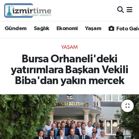
Gündem
Nöbetçi Eczaneler
Gündem
Sağlık
Ekonomi
Yaşam
Foto Gal
Sağlık
Hava Durumu
YAŞAM
Ekonomi
İzmir Namaz Vakitleri
Bursa Orhaneli'deki
yatırımlara Başkan Vekili
Yaşam
Trafik Durumu
Biba'dan yakın mercek
Foto Galeri
Süper Lig Puan Durumu ve Fikstür
Video
Tüm Manşetler
Yazarlar
Son Dakika Haberleri
Siyaset
Haber Arşivi