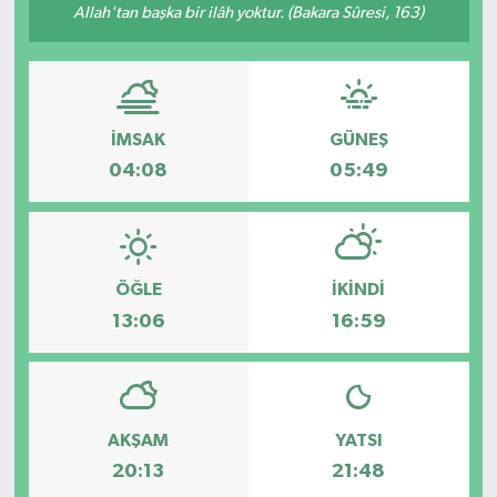
Allah'tan başka bir ilâh yoktur. (Bakara Sûresi, 163)
Ege
İzmir
İMSAK
GÜNEŞ
İletişim
04:08
05:49
Künye
Yerel
ÖĞLE
İKINDI
13:06
16:59
AKŞAM
YATSI
20:13
21:48