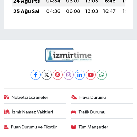
24 Ağu Pts
04:34
06:07
13:03
16:48
19:49
25 Ağu Sal
04:36
06:08
13:03
16:47
19:47
Nöbetçi Eczaneler
Hava Durumu
İzmir Namaz Vakitleri
Trafik Durumu
Puan Durumu ve Fikstür
Tüm Manşetler