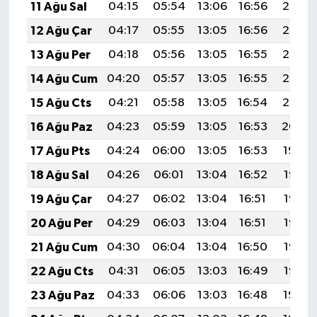
11 Ağu Sal
04:15
05:54
13:06
16:56
20:07
12 Ağu Çar
04:17
05:55
13:05
16:56
20:06
13 Ağu Per
04:18
05:56
13:05
16:55
20:05
14 Ağu Cum
04:20
05:57
13:05
16:55
20:03
15 Ağu Cts
04:21
05:58
13:05
16:54
20:02
16 Ağu Paz
04:23
05:59
13:05
16:53
20:00
17 Ağu Pts
04:24
06:00
13:05
16:53
19:59
18 Ağu Sal
04:26
06:01
13:04
16:52
19:58
19 Ağu Çar
04:27
06:02
13:04
16:51
19:56
20 Ağu Per
04:29
06:03
13:04
16:51
19:55
21 Ağu Cum
04:30
06:04
13:04
16:50
19:53
22 Ağu Cts
04:31
06:05
13:03
16:49
19:52
23 Ağu Paz
04:33
06:06
13:03
16:48
19:50