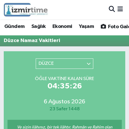
Gündem
Nöbetçi Eczaneler
Gündem
Sağlık
Ekonomi
Yaşam
Foto Gal
Sağlık
Hava Durumu
Düzce Namaz Vakitleri
Ekonomi
İzmir Namaz Vakitleri
DÜZCE
Yaşam
Trafik Durumu
ÖĞLE VAKTINE KALAN SÜRE
Foto Galeri
Süper Lig Puan Durumu ve Fikstür
04:35:26
Video
Tüm Manşetler
6 Ağustos 2026
23 Safer 1448
Yazarlar
Son Dakika Haberleri
Siyaset
Haber Arşivi
Ve sizin ilâhınız, bir tek ilâhtır. Rahmân ve Rahîm olan