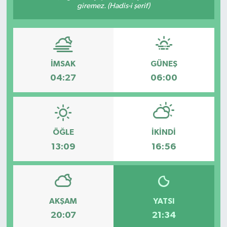
giremez. (Hadis-i şerif)
Ege
İzmir
İMSAK
GÜNEŞ
İletişim
04:27
06:00
Künye
Yerel
ÖĞLE
İKINDI
13:09
16:56
AKŞAM
YATSI
20:07
21:34