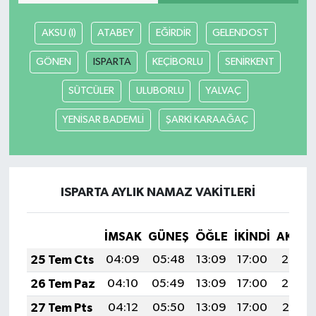
AKSU (I)
ATABEY
EĞİRDİR
GELENDOST
GÖNEN
ISPARTA
KEÇİBORLU
SENİRKENT
SÜTCÜLER
ULUBORLU
YALVAÇ
YENİSAR BADEMLİ
ŞARKİ KARAAĞAÇ
ISPARTA AYLIK NAMAZ VAKITLERI
İMSAK
GÜNEŞ
ÖĞLE
İKINDI
AKŞA
25 Tem Cts
04:09
05:48
13:09
17:00
20:20
26 Tem Paz
04:10
05:49
13:09
17:00
20:20
27 Tem Pts
04:12
05:50
13:09
17:00
20:19