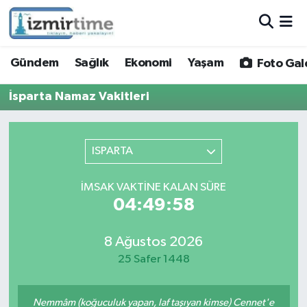
Gündem
Nöbetçi Eczaneler
Gündem
Sağlık
Ekonomi
Yaşam
Foto Gal
Sağlık
Hava Durumu
İsparta Namaz Vakitleri
Ekonomi
İzmir Namaz Vakitleri
ISPARTA
Yaşam
Trafik Durumu
İMSAK VAKTINE KALAN SÜRE
Foto Galeri
Süper Lig Puan Durumu ve Fikstür
04:49:58
Video
Tüm Manşetler
8 Ağustos 2026
25 Safer 1448
Yazarlar
Son Dakika Haberleri
Siyaset
Haber Arşivi
Nemmâm (koğuculuk yapan, laf taşıyan kimse) Cennet'e