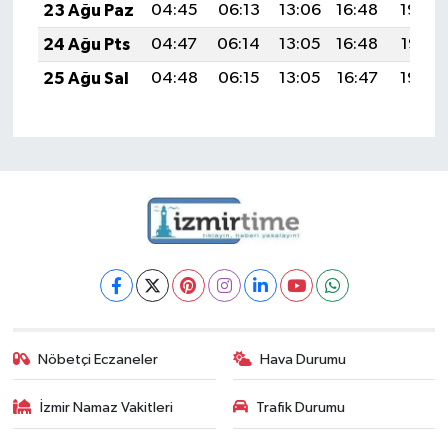
23 Ağu Paz
04:45
06:13
13:06
16:48
19:48
24 Ağu Pts
04:47
06:14
13:05
16:48
19:47
25 Ağu Sal
04:48
06:15
13:05
16:47
19:45
Nöbetçi Eczaneler
Hava Durumu
İzmir Namaz Vakitleri
Trafik Durumu