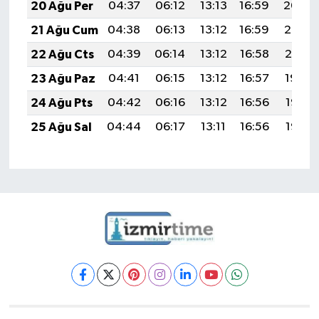
20 Ağu Per
04:37
06:12
13:13
16:59
20:04
21 Ağu Cum
04:38
06:13
13:12
16:59
20:02
22 Ağu Cts
04:39
06:14
13:12
16:58
20:01
23 Ağu Paz
04:41
06:15
13:12
16:57
19:59
24 Ağu Pts
04:42
06:16
13:12
16:56
19:58
25 Ağu Sal
04:44
06:17
13:11
16:56
19:56