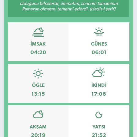
olduğunu bilselerdi, ümmetim, senenin tamamının
Ramazan olmasını temenni ederdi. (Hadis-i şerif)
Ege
İzmir
İletişim
İMSAK
GÜNEŞ
04:20
06:01
Künye
Yerel
ÖĞLE
İKINDI
13:15
17:06
AKŞAM
YATSI
20:19
21:52