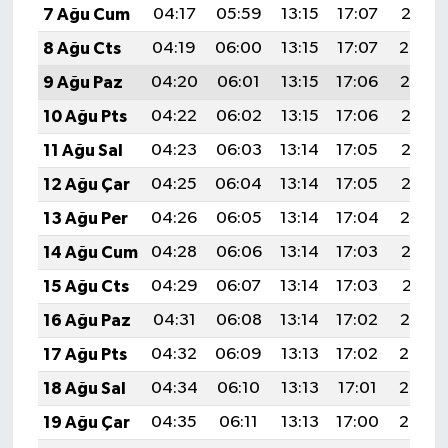
7 Ağu Cum
04:17
05:59
13:15
17:07
20:21
8 Ağu Cts
04:19
06:00
13:15
17:07
20:20
9 Ağu Paz
04:20
06:01
13:15
17:06
20:19
10 Ağu Pts
04:22
06:02
13:15
17:06
20:18
11 Ağu Sal
04:23
06:03
13:14
17:05
20:16
12 Ağu Çar
04:25
06:04
13:14
17:05
20:15
13 Ağu Per
04:26
06:05
13:14
17:04
20:14
14 Ağu Cum
04:28
06:06
13:14
17:03
20:12
15 Ağu Cts
04:29
06:07
13:14
17:03
20:11
16 Ağu Paz
04:31
06:08
13:14
17:02
20:10
17 Ağu Pts
04:32
06:09
13:13
17:02
20:08
18 Ağu Sal
04:34
06:10
13:13
17:01
20:07
19 Ağu Çar
04:35
06:11
13:13
17:00
20:05