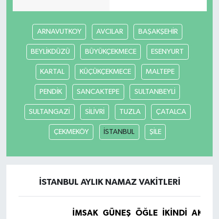
ARNAVUTKOY
AVCILAR
BAŞAKŞEHİR
BEYLİKDÜZÜ
BÜYÜKÇEKMECE
ESENYURT
KARTAL
KÜÇÜKÇEKMECE
MALTEPE
PENDİK
SANCAKTEPE
SULTANBEYLİ
SULTANGAZİ
SİLİVRİ
TUZLA
ÇATALCA
ÇEKMEKÖY
İSTANBUL
ŞİLE
İSTANBUL AYLIK NAMAZ VAKITLERI
İMSAK
GÜNEŞ
ÖĞLE
İKINDI
AKŞA