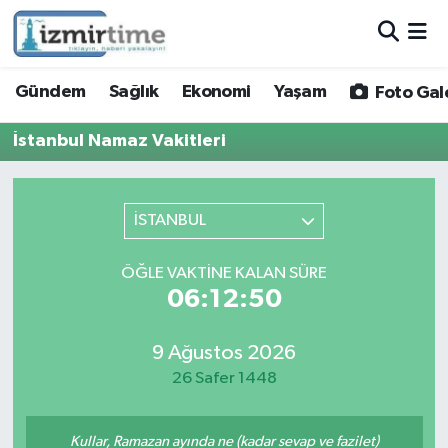
Gündem
Nöbetçi Eczaneler
Gündem
Sağlık
Ekonomi
Yaşam
Foto Gal
Sağlık
Hava Durumu
İstanbul Namaz Vakitleri
Ekonomi
İzmir Namaz Vakitleri
İSTANBUL
Yaşam
Trafik Durumu
ÖĞLE VAKTINE KALAN SÜRE
Foto Galeri
Süper Lig Puan Durumu ve Fikstür
06:12:50
Video
Tüm Manşetler
9 Ağustos 2026
26 Safer 1448
Yazarlar
Son Dakika Haberleri
Siyaset
Haber Arşivi
Kullar, Ramazan ayında ne (kadar sevap ve fazilet)