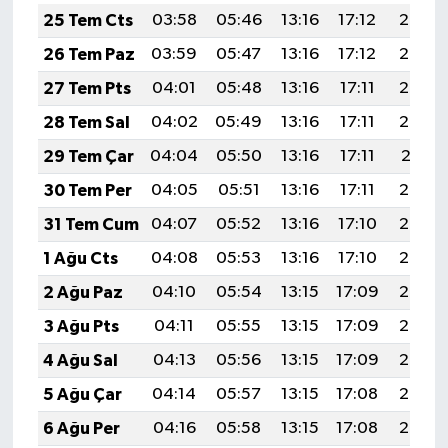
25 Tem Cts
03:58
05:46
13:16
17:12
20:35
26 Tem Paz
03:59
05:47
13:16
17:12
20:34
27 Tem Pts
04:01
05:48
13:16
17:11
20:33
28 Tem Sal
04:02
05:49
13:16
17:11
20:32
29 Tem Çar
04:04
05:50
13:16
17:11
20:31
30 Tem Per
04:05
05:51
13:16
17:11
20:30
31 Tem Cum
04:07
05:52
13:16
17:10
20:29
1 Ağu Cts
04:08
05:53
13:16
17:10
20:28
2 Ağu Paz
04:10
05:54
13:15
17:09
20:27
3 Ağu Pts
04:11
05:55
13:15
17:09
20:26
4 Ağu Sal
04:13
05:56
13:15
17:09
20:25
5 Ağu Çar
04:14
05:57
13:15
17:08
20:24
6 Ağu Per
04:16
05:58
13:15
17:08
20:23