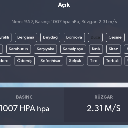
Açık
Nem: %57, Basınç: 1007 hpa hPa, Rüzgar: 2.31 m/s
raklı
Bergama
Beydağ
Bornova
Buca
Çeşme
r
Karaburun
Karşıyaka
Kemalpaşa
Kınık
Kiraz
ıdere
Ödemiş
Seferihisar
Selçuk
Tire
Torbalı
BASINÇ
RÜZGAR
1007 HPA
2.31 M/S
hpa