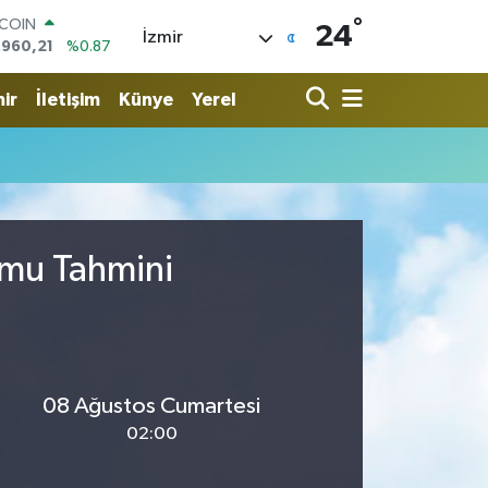
°
TCOIN
24
İzmir
.960,21
%0.87
LAR
,7436
%0.18
ir
İletişim
Künye
Yerel
RO
,2510
%0.32
ERLİN
,4811
%0.38
AM ALTIN
48.99
%2.59
ST100
umu Tahmini
.779
%-14
08 Ağustos Cumartesi
02:00