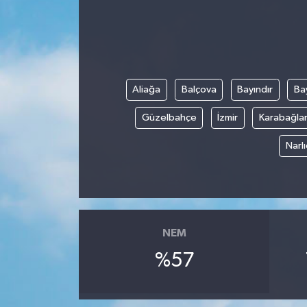
Ege
İzmir
Aliağa
Balçova
Bayındır
Bay
İletişim
Güzelbahçe
İzmir
Karabağla
Künye
Narl
Yerel
NEM
%57