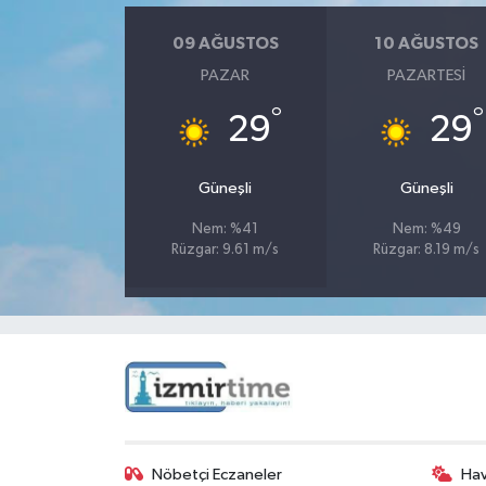
09 AĞUSTOS
10 AĞUSTOS
PAZAR
PAZARTESI
°
°
29
29
Güneşli
Güneşli
Nem: %41
Nem: %49
Rüzgar: 9.61 m/s
Rüzgar: 8.19 m/s
Nöbetçi Eczaneler
Ha