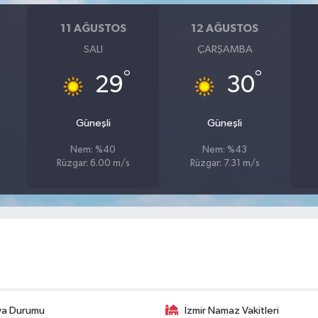
11 AĞUSTOS
12 AĞUSTOS
SALI
ÇARŞAMBA
°
°
29
30
Güneşli
Güneşli
Nem: %40
Nem: %43
Rüzgar: 6.00 m/s
Rüzgar: 7.31 m/s
va Durumu
İzmir Namaz Vakitleri