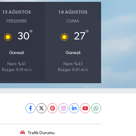
13 AĞUSTOS
14 AĞUSTOS
PERŞEMBE
CUMA
°
°
30
27
Güneşli
Güneşli
Nem: %41
Nem: %43
Rüzgar: 9.19 m/s
Rüzgar: 6.61 m/s
Trafik Durumu