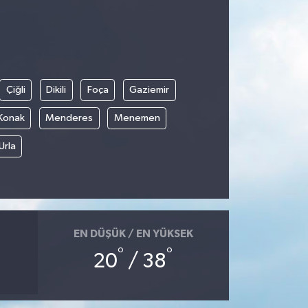
Çiğli
Dikili
Foça
Gaziemir
Konak
Menderes
Menemen
Urla
EN DÜŞÜK / EN YÜKSEK
°
°
20
/ 38