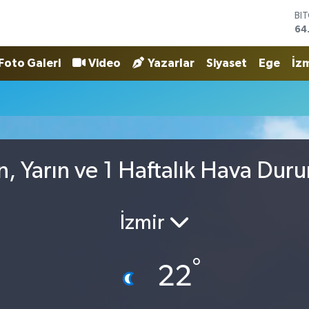
BI
64
DO
47
Foto Galeri
Video
Yazarlar
Siyaset
Ege
İzm
EU
55
ST
64
GR
66
Bİ
, Yarın ve 1 Haftalık Hava Dur
13
İzmir
°
22