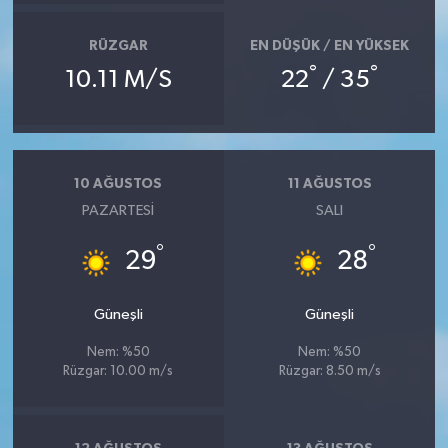
RÜZGAR
EN DÜŞÜK / EN YÜKSEK
°
°
10.11 M/S
22
/ 35
10 AĞUSTOS
11 AĞUSTOS
PAZARTESI
SALI
°
°
29
28
Güneşli
Güneşli
Nem: %50
Nem: %50
Rüzgar: 10.00 m/s
Rüzgar: 8.50 m/s