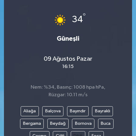
Ege
°
34
İzmir
Güneşli
İletişim
Künye
09 Ağustos Pazar
16:15
Yerel
Nem: %34, Basınç: 1008 hpa hPa,
Rüzgar: 10.11 m/s
Aliağa
Balçova
Bayındır
Bayraklı
Bergama
Beydağ
Bornova
Buca
Çeşme
Çiğli
Dikili
Foça