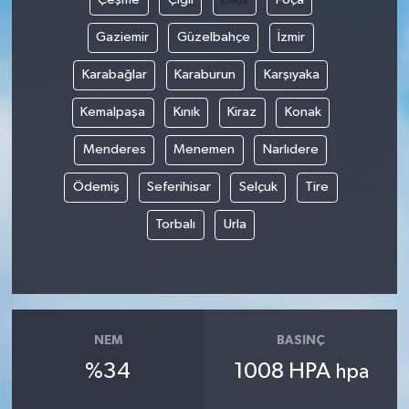
Gaziemir
Güzelbahçe
İzmir
Karabağlar
Karaburun
Karşıyaka
Kemalpaşa
Kınık
Kiraz
Konak
Menderes
Menemen
Narlıdere
Ödemiş
Seferihisar
Selçuk
Tire
Torbalı
Urla
NEM
BASINÇ
%34
1008 HPA
hpa