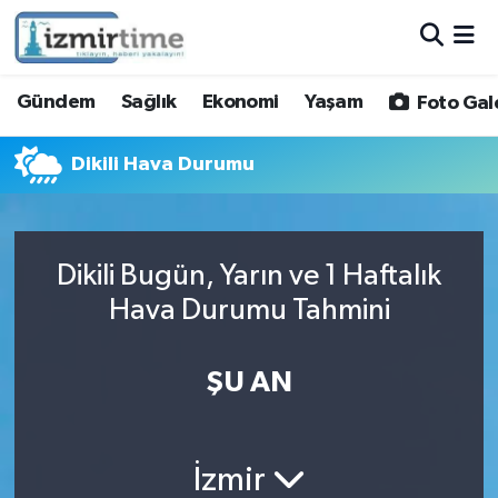
Gündem
Nöbetçi Eczaneler
Gündem
Sağlık
Ekonomi
Yaşam
Foto Gal
Sağlık
Hava Durumu
Dikili Hava Durumu
Ekonomi
İzmir Namaz Vakitleri
Yaşam
Trafik Durumu
Dikili Bugün, Yarın ve 1 Haftalık
Hava Durumu Tahmini
Foto Galeri
Süper Lig Puan Durumu ve Fikstür
Video
Tüm Manşetler
ŞU AN
Yazarlar
Son Dakika Haberleri
İzmir
Siyaset
Haber Arşivi