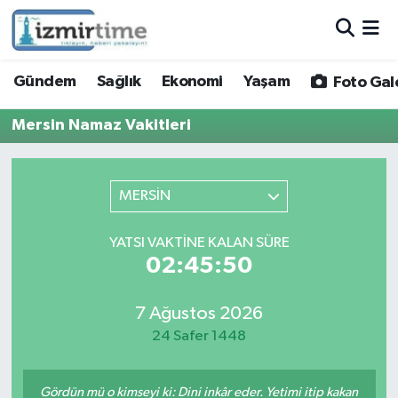
Gündem
Nöbetçi Eczaneler
Gündem
Sağlık
Ekonomi
Yaşam
Foto Gal
Sağlık
Hava Durumu
Mersin Namaz Vakitleri
Ekonomi
İzmir Namaz Vakitleri
MERSİN
Yaşam
Trafik Durumu
YATSI VAKTINE KALAN SÜRE
Foto Galeri
Süper Lig Puan Durumu ve Fikstür
02:45:50
Video
Tüm Manşetler
7 Ağustos 2026
24 Safer 1448
Yazarlar
Son Dakika Haberleri
Siyaset
Haber Arşivi
Gördün mü o kimseyi ki: Dini inkâr eder. Yetimi itip kakan