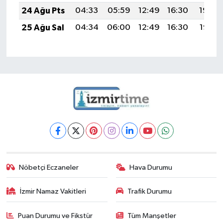
24 Ağu Pts
04:33
05:59
12:49
16:30
19:29
25 Ağu Sal
04:34
06:00
12:49
16:30
19:28
Nöbetçi Eczaneler
Hava Durumu
İzmir Namaz Vakitleri
Trafik Durumu
Puan Durumu ve Fikstür
Tüm Manşetler