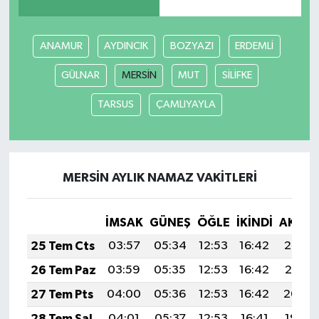
ANAMUR
AYDINCIK
BOZYAZI
ERDEMLİ
GÜLNAR
MERSİN
MUT
SİLİFKE
TARSUS
ÇAMLIYAYLA
MERSİN AYLIK NAMAZ VAKITLERI
İMSAK
GÜNEŞ
ÖĞLE
İKINDI
AKŞA
25 Tem Cts
03:57
05:34
12:53
16:42
20:02
26 Tem Paz
03:59
05:35
12:53
16:42
20:01
27 Tem Pts
04:00
05:36
12:53
16:42
20:00
28 Tem Sal
04:01
05:37
12:53
16:41
19:59