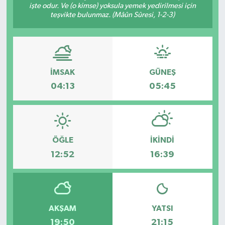
işte odur. Ve (o kimse) yoksula yemek yedirilmesi için
teşvikte bulunmaz. (Mâûn Sûresi, 1-2-3)
Ege
İzmir
İletişim
İMSAK
GÜNEŞ
04:13
05:45
Künye
Yerel
ÖĞLE
İKINDI
12:52
16:39
AKŞAM
YATSI
19:50
21:15