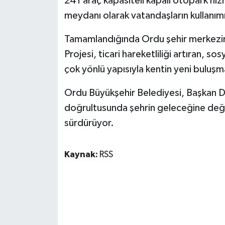
241 araç kapasiteli kapalı otopark hiz
meydanı olarak vatandaşların kullanım
Tamamlandığında Ordu şehir merkezine
Projesi, ticari hareketliliği artıran, s
çok yönlü yapısıyla kentin yeni buluşm
Ordu Büyükşehir Belediyesi, Başkan D
doğrultusunda şehrin geleceğine değer
sürdürüyor.
Kaynak:
RSS