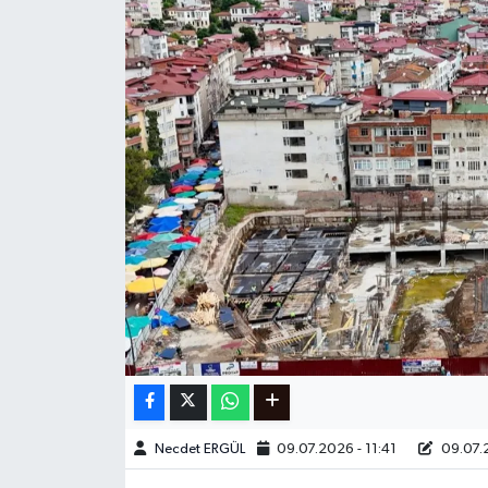
Ege
İzmir
İletişim
Künye
Yerel
Necdet ERGÜL
09.07.2026 - 11:41
09.07.2