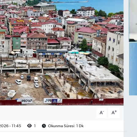
-
+
A
A
026 - 11:45
1
Okunma Süresi: 1 Dk