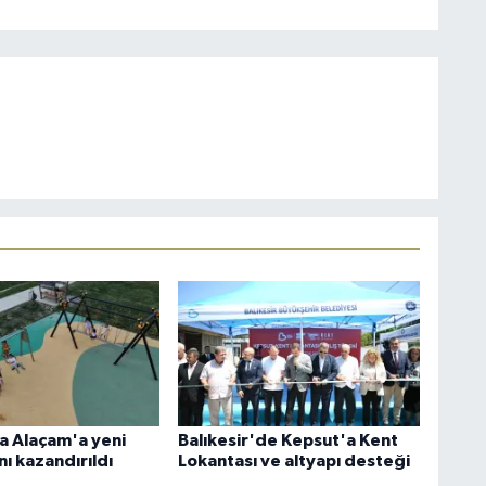
 Alaçam'a yeni
Balıkesir'de Kepsut'a Kent
ı kazandırıldı
Lokantası ve altyapı desteği