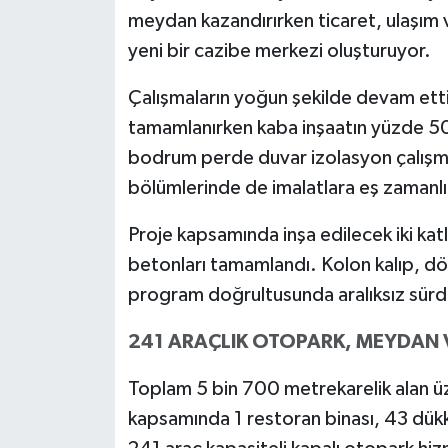
meydan kazandırırken ticaret, ulaşım
yeni bir cazibe merkezi oluşturuyor.
Çalışmaların yoğun şekilde devam etti
tamamlanırken kaba inşaatın yüzde 50'l
bodrum perde duvar izolasyon çalışmal
bölümlerinde de imalatlara eş zamanl
Proje kapsamında inşa edilecek iki ka
betonları tamamlandı. Kolon kalıp, döş
program doğrultusunda aralıksız sürd
241 ARAÇLIK OTOPARK, MEYDAN V
Toplam 5 bin 700 metrekarelik alan üze
kapsamında 1 restoran binası, 43 dükkân