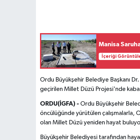
Manisa Saruha
İçeriği Görüntül
Ordu Büyükşehir Belediye Başkanı Dr.
geçirilen Millet Düzü Projesi'nde kab
ORDU(İGFA) -
Ordu Büyükşehir Beled
öncülüğünde yürütülen çalışmalarla, O
olan Millet Düzü yeniden hayat buluyo
Büyükşehir Belediyesi tarafından haya