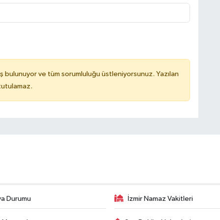
ş bulunuyor ve tüm sorumluluğu üstleniyorsunuz. Yazılan
 tutulamaz.
va Durumu
İzmir Namaz Vakitleri