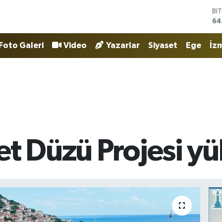
BI
64
DO
47
Foto Galeri
Video
Yazarlar
Siyaset
Ege
İzm
EU
55
ST
64
GR
65
Bİ
13
et Düzü Projesi yü