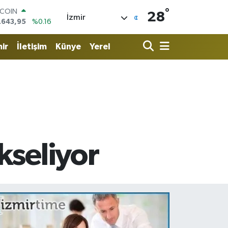
°
TCOIN
28
İzmir
.643,95
%0.16
LAR
,6006
%0.06
ir
İletişim
Künye
Yerel
RO
,0250
%0.02
ERLİN
,2398
%0.2
AM ALTIN
00.87
%0.12
ST100
.799
%70
kseliyor