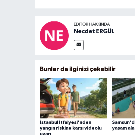
EDITÖR HAKKINDA
Necdet ERGÜL
Bunlar da ilginizi çekebilir
İstanbul İtfaiyesi'nden
Samsun'da
yangın riskine karşı videolu
yaşam alan
uyarı