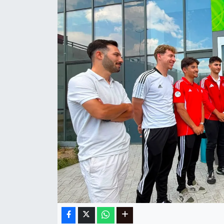
Ege
İzmir
İletişim
Künye
Yerel