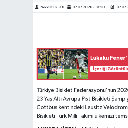
Necdet ERGÜL
07.07.2026 - 18:50
07.07.
Lukaku Fener'e
İçeriği Görüntül
Türkiye Bisiklet Federasyonu'nun 2026
23 Yaş Altı Avrupa Pist Bisikleti Şam
Cottbus kentindeki Lausitz Velodrom
Bisikleti Türk Milli Takımı ülkemizi tem