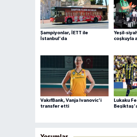
Şampiyonlar, İETT ile
Yeşil-siya
İstanbul'da
coşkuyla a
VakıfBank, Vanja Ivanovic'i
Lukaku Fe
transfer etti
Beşiktaş'a
Yorumlar