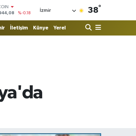
°
LAR
38
İzmir
7436
%0.18
RO
2510
%0.32
ir
İletişim
Künye
Yerel
RLİN
4811
%0.38
M ALTIN
0.55
%0.03
T100
779
%-14
COIN
944,08
%-0.18
nya'da