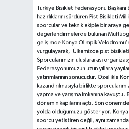
Türkiye Bisiklet Federasyonu Başkanı
hazırlıklarını sürdüren Pist Bisikleti M
sporcular ve teknik ekiple bir araya gel
değerlendirmelerde bulunan Müftüoğlu, 
gelişimde Konya Olimpik Velodromu'n
vurgulayarak, 'Ülkemizde pist bisikleti
Sporcularımızın uluslararası organizas
Federasyonumuzun uzun yıllara yayılan 
yatırımlarının sonucudur. Özellikle 
kazandırılmasıyla birlikte sporcularım
yapma ve yarışma imkanına kavuştu. Bu 
dönemin kapılarını açtı. Son dönemde e
yolda olduğumuzu gösteriyor. Konya V
sporcu yetiştiren değil, aynı zamanda 
yapan önemli bir pist bisikleti merkez