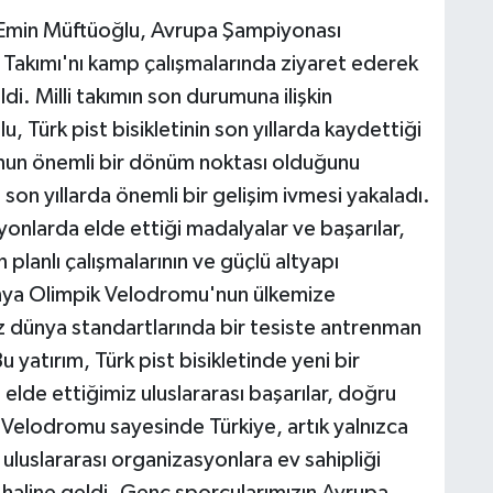
 Emin Müftüoğlu, Avrupa Şampiyonası
illi Takımı'nı kamp çalışmalarında ziyaret ederek
di. Milli takımın son durumuna ilişkin
Türk pist bisikletinin son yıllarda kaydettiği
un önemli bir dönüm noktası olduğunu
 son yıllarda önemli bir gelişim ivmesi yakaladı.
yonlarda elde ettiği madalyalar ve başarılar,
planlı çalışmalarının ve güçlü altyapı
Konya Olimpik Velodromu'nun ülkemize
ız dünya standartlarında bir tesiste antrenman
yatırım, Türk pist bisikletinde yeni bir
lde ettiğimiz uluslararası başarılar, doğru
elodromu sayesinde Türkiye, artık yalnızca
uluslararası organizasyonlara ev sahipliği
i haline geldi. Genç sporcularımızın Avrupa