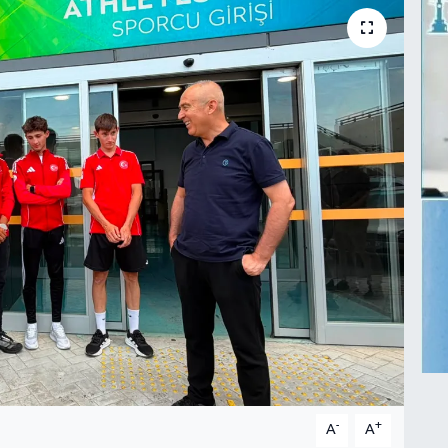
-
+
A
A