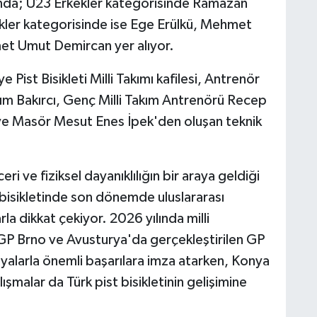
unda; U23 Erkekler kategorisinde Ramazan
kler kategorisinde ise Ege Erülkü, Mehmet
t Umut Demircan yer alıyor.
st Bisikleti Milli Takımı kafilesi, Antrenör
ım Bakırcı, Genç Milli Takım Antrenörü Recep
 ve Masör Mesut Enes İpek'den oluşan teknik
eri ve fiziksel dayanıklılığın bir araya geldiği
st bisikletinde son dönemde uluslararası
la dikkat çekiyor. 2026 yılında milli
P Brno ve Avusturya'da gerçekleştirilen GP
lyalarla önemli başarılara imza atarken, Konya
malar da Türk pist bisikletinin gelişimine