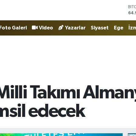
DO
47,
EU
55,
Foto Galeri
Video
Yazarlar
Siyaset
Ege
İzm
STE
64,
GRA
666
BİS
13.
BIT
64.
i Milli Takımı Alma
msil edecek