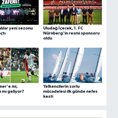
hlılar yeni sezonu
Uludağ İçecek, 1. FC
çtı
Nürnberg'in resmi sponsoru
oldu
ner'e mi,
Yelkencilerin zorlu
 mı geliyor?
mücadelesi ilk günde nefes
kesti