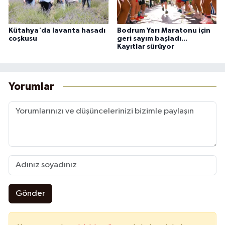
Kütahya'da lavanta hasadı
Bodrum Yarı Maratonu için
coşkusu
geri sayım başladı...
Kayıtlar sürüyor
Yorumlar
Gönder