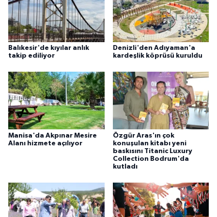
Balıkesir'de kıyılar anlık
Denizli'den Adıyaman'a
takip ediliyor
kardeşlik köprüsü kuruldu
Manisa'da Akpınar Mesire
Özgür Aras'ın çok
Alanı hizmete açılıyor
konuşulan kitabı yeni
baskısını Titanic Luxury
Collection Bodrum'da
kutladı