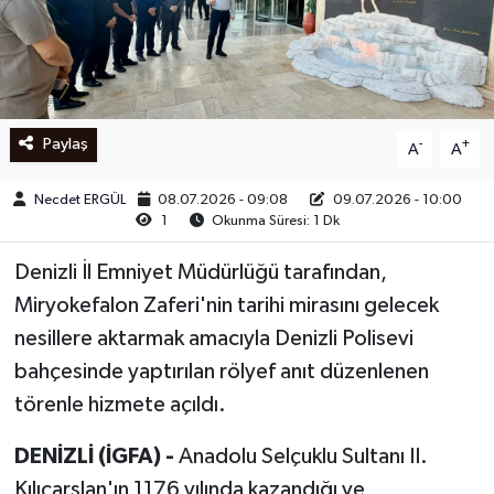
Ege
İzmir
Paylaş
-
+
A
A
İletişim
Necdet ERGÜL
08.07.2026 - 09:08
09.07.2026 - 10:00
Künye
1
Okunma Süresi: 1 Dk
Yerel
Denizli İl Emniyet Müdürlüğü tarafından,
Miryokefalon Zaferi'nin tarihi mirasını gelecek
nesillere aktarmak amacıyla Denizli Polisevi
bahçesinde yaptırılan rölyef anıt düzenlenen
törenle hizmete açıldı.
DENİZLİ (İGFA) -
Anadolu Selçuklu Sultanı II.
Kılıçarslan'ın 1176 yılında kazandığı ve