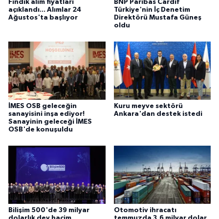
Fındık alım fiyatları
BNP Paribas Cardif
açıklandı... Alımlar 24
Türkiye'nin İç Denetim
Ağustos'ta başlıyor
Direktörü Mustafa Güneş
oldu
İMES OSB geleceğin
Kuru meyve sektörü
sanayisini inşa ediyor!
Ankara'dan destek istedi
Sanayinin geleceği İMES
OSB'de konuşuldu
Bilişim 500'de 39 milyar
Otomotiv ihracatı
dolarlık dev hacim
temmuzda 3,6 milyar dolar