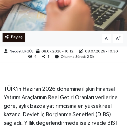
Ege
İzmir
Paylaş
-
+
A
A
İletişim
Necdet ERGÜL
08.07.2026 - 10:12
08.07.2026 - 10:30
Künye
4
1
Okunma Süresi: 2 Dk
Yerel
TÜİK'in Haziran 2026 dönemine ilişkin Finansal
Yatırım Araçlarının Reel Getiri Oranları verilerine
göre, aylık bazda yatırımcısına en yüksek reel
kazancı Devlet İç Borçlanma Senetleri (DİBS)
sağladı. Yıllık değerlendirmede ise zirvede BIST