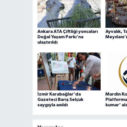
Ankara ATA Çiftliği yoncaları
Ayvalık, T
Doğal Yaşam Parkı'na
Meydanı'
ulaştırıldı
İzmir Karabağlar'da
Mardin Kı
Gazeteci Barış Selçuk
Platformu
saygıyla anıldı
kumar' al