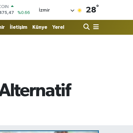
°
LAR
28
İzmir
5971
%0.05
RO
1336
%0.18
ir
İletişim
Künye
Yerel
RLİN
,2534
%0.22
M ALTIN
8.23
%0.39
T100
703
%0
COIN
475,47
%0.66
 Alternatif