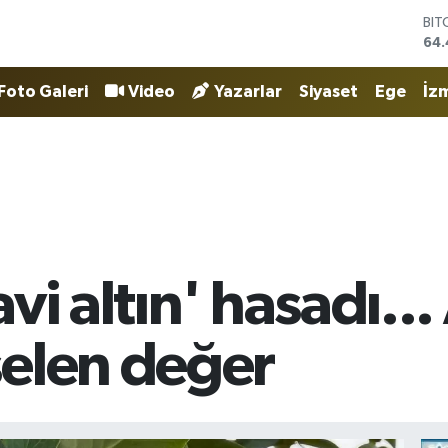
DO
47,
EU
55,
Foto Galeri
Video
Yazarlar
Siyaset
Ege
İzm
STE
64
GRA
651
BİS
13.
BIT
64.
i altın' hasadı...
elen değer