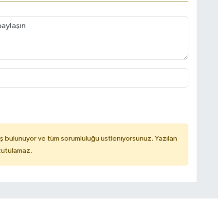
ş bulunuyor ve tüm sorumluluğu üstleniyorsunuz. Yazılan
 tutulamaz.