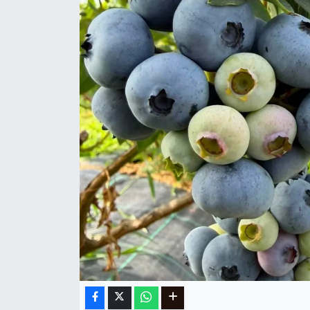
Ege
İzmir
İletişim
Künye
Yerel