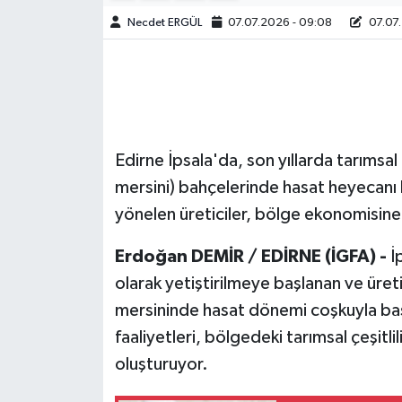
Necdet ERGÜL
07.07.2026 - 09:08
07.07.
Edirne İpsala'da, son yıllarda tarıms
mersini) bahçelerinde hasat heyecanı
yönelen üreticiler, bölge ekonomisine y
Erdoğan DEMİR / EDİRNE (İGFA) -
İ
olarak yetiştirilmeye başlanan ve üreti
mersininde hasat dönemi coşkuyla ba
faaliyetleri, bölgedeki tarımsal çeşitli
oluşturuyor.