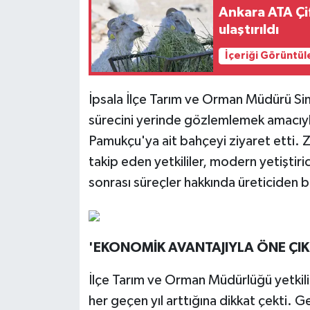
Ankara ATA Çif
ulaştırıldı
İçeriği Görüntül
İpsala İlçe Tarım ve Orman Müdürü Si
sürecini yerinde gözlemlemek amacıy
Pamukçu'ya ait bahçeyi ziyaret etti. Z
takip eden yetkililer, modern yetiştiric
sonrası süreçler hakkında üreticiden bil
'EKONOMİK AVANTAJIYLA ÖNE ÇIK
İlçe Tarım ve Orman Müdürlüğü yetkilil
her geçen yıl arttığına dikkat çekti. G