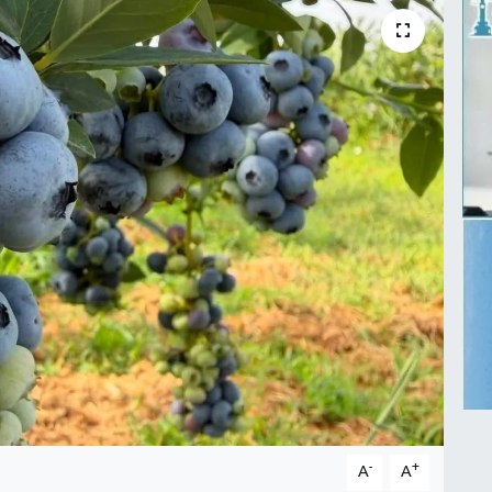
-
+
A
A