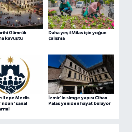
arihi Gümrük
Daha yeşil Milas için yoğun
na kavuştu
çalışma
zıltepe Meclis
İzmir'in simge yapısı Cihan
'ndan 'sanal
Palas yeniden hayat buluyor
armı!