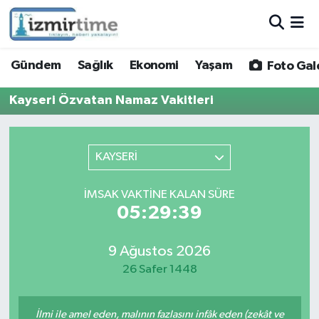
Gündem
Nöbetçi Eczaneler
Gündem
Sağlık
Ekonomi
Yaşam
Foto Gal
Sağlık
Hava Durumu
Kayseri Özvatan Namaz Vakitleri
Ekonomi
İzmir Namaz Vakitleri
KAYSERİ
Yaşam
Trafik Durumu
İMSAK VAKTINE KALAN SÜRE
Foto Galeri
Süper Lig Puan Durumu ve Fikstür
05:29:39
Video
Tüm Manşetler
9 Ağustos 2026
26 Safer 1448
Yazarlar
Son Dakika Haberleri
Siyaset
Haber Arşivi
İlmi ile amel eden, malının fazlasını infâk eden (zekât ve