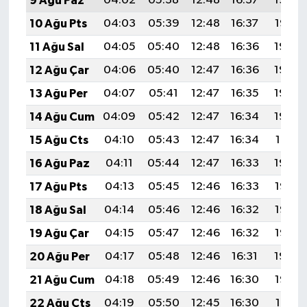
9 Ağu Paz
04:02
05:38
12:48
16:37
19:48
10 Ağu Pts
04:03
05:39
12:48
16:37
19:47
11 Ağu Sal
04:05
05:40
12:48
16:36
19:46
12 Ağu Çar
04:06
05:40
12:47
16:36
19:44
13 Ağu Per
04:07
05:41
12:47
16:35
19:43
14 Ağu Cum
04:09
05:42
12:47
16:34
19:42
15 Ağu Cts
04:10
05:43
12:47
16:34
19:41
16 Ağu Paz
04:11
05:44
12:47
16:33
19:39
17 Ağu Pts
04:13
05:45
12:46
16:33
19:38
18 Ağu Sal
04:14
05:46
12:46
16:32
19:37
19 Ağu Çar
04:15
05:47
12:46
16:32
19:35
20 Ağu Per
04:17
05:48
12:46
16:31
19:34
21 Ağu Cum
04:18
05:49
12:46
16:30
19:32
22 Ağu Cts
04:19
05:50
12:45
16:30
19:31