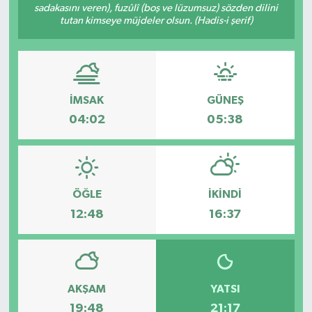
sadakasını veren), fuzûlî (boş ve lüzumsuz) sözden dilini
tutan kimseye müjdeler olsun. (Hadis-i şerif)
Ege
İzmir
İletişim
İMSAK
GÜNEŞ
04:02
05:38
Künye
Yerel
ÖĞLE
İKINDI
12:48
16:37
AKŞAM
YATSI
19:48
21:17