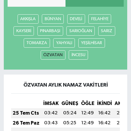
AKKIŞLA
BÜNYAN
DEVELİ
FELAHİYE
KAYSERİ
PINARBAŞI
SARIOĞLAN
SARIZ
TOMARZA
YAHYALI
YEŞİLHİSAR
ÖZVATAN
İNCESU
ÖZVATAN AYLIK NAMAZ VAKITLERI
İMSAK
GÜNEŞ
ÖĞLE
İKINDI
AKŞA
25 Tem Cts
03:42
05:24
12:49
16:42
20:03
26 Tem Paz
03:43
05:25
12:49
16:42
20:02