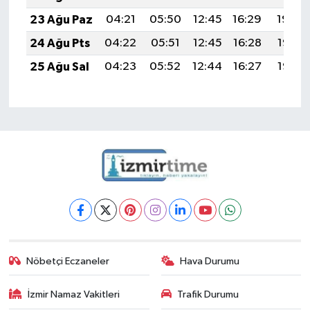
23 Ağu Paz
04:21
05:50
12:45
16:29
19:30
24 Ağu Pts
04:22
05:51
12:45
16:28
19:28
25 Ağu Sal
04:23
05:52
12:44
16:27
19:27
Nöbetçi Eczaneler
Hava Durumu
İzmir Namaz Vakitleri
Trafik Durumu