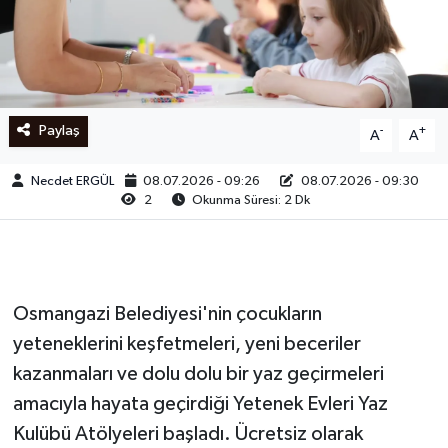
Ege
İzmir
Paylaş
-
+
A
A
İletişim
Necdet ERGÜL
08.07.2026 - 09:26
08.07.2026 - 09:30
Künye
2
Okunma Süresi: 2 Dk
Yerel
Osmangazi Belediyesi'nin çocukların
yeteneklerini keşfetmeleri, yeni beceriler
kazanmaları ve dolu dolu bir yaz geçirmeleri
amacıyla hayata geçirdiği Yetenek Evleri Yaz
Kulübü Atölyeleri başladı. Ücretsiz olarak