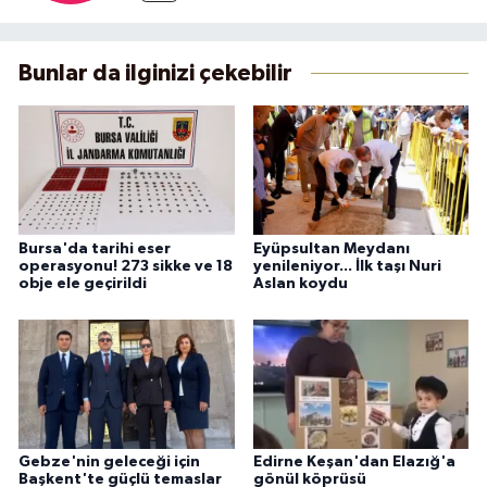
Bunlar da ilginizi çekebilir
Bursa'da tarihi eser
Eyüpsultan Meydanı
operasyonu! 273 sikke ve 18
yenileniyor... İlk taşı Nuri
obje ele geçirildi
Aslan koydu
Gebze'nin geleceği için
Edirne Keşan'dan Elazığ'a
Başkent'te güçlü temaslar
gönül köprüsü