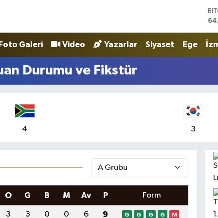
64
DO
47
EU
Foto Galeri
Video
Yazarlar
Siyaset
Ege
İzm
55
ST
an Durumu ve Fikstür
64
GR
65
Bİ
13
4
3
O
G
B
M
Av
P
Form
3
3
0
0
6
9
G
G
G
G
M