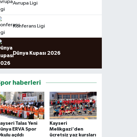
Avrupa Ligi
Konferans Ligi
Dünya Kupası 2026
Spor haberleri
ayseri Talas Yeni
Kayseri
ünya ERVA Spor
Melikgazi'den
kulu açıldı
ücretsiz yaz kursları