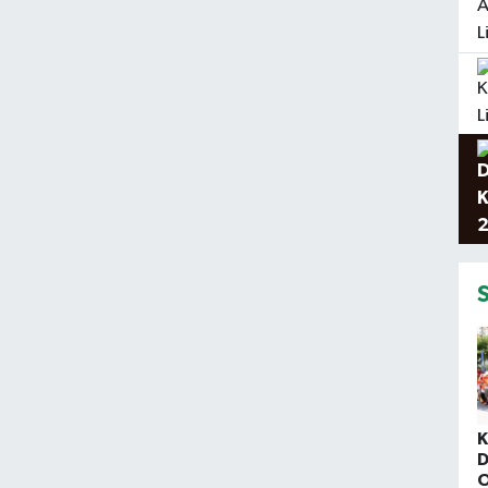
K
D
O