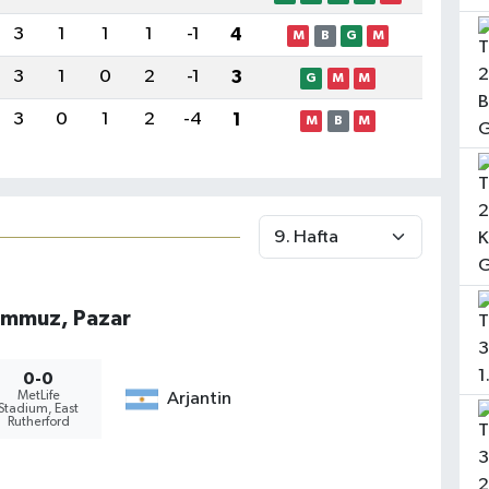
3
1
1
1
-1
4
M
B
G
M
3
1
0
2
-1
3
G
M
M
3
0
1
2
-4
1
M
B
M
emmuz, Pazar
0-0
MetLife
Arjantin
Stadium, East
Rutherford