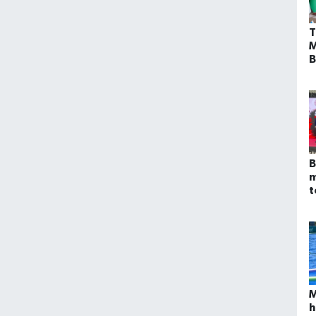
T
M
B
z
E
B
m
t
M
h