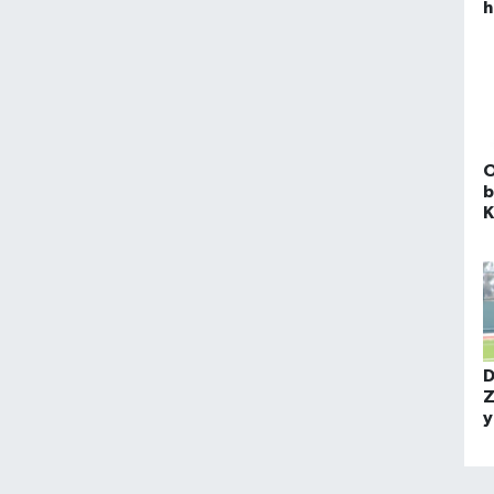
h
ö
O
b
K
b
D
Z
y
Y