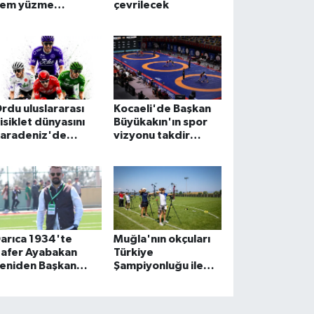
em yüzme
çevrilecek
ğrenecek
rdu uluslararası
Kocaeli'de Başkan
isiklet dünyasını
Büyükakın'ın spor
aradeniz'de
vizyonu takdir
uluşturacak
topladı
arıca 1934'te
Muğla'nın okçuları
afer Ayabakan
Türkiye
eniden Başkan
Şampiyonluğu ile
ardımcısı
döndü