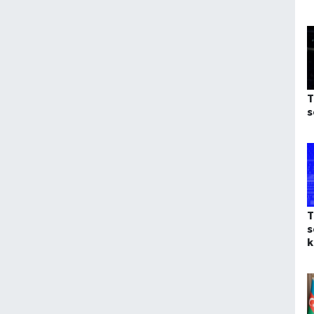
T
s
T
s
k