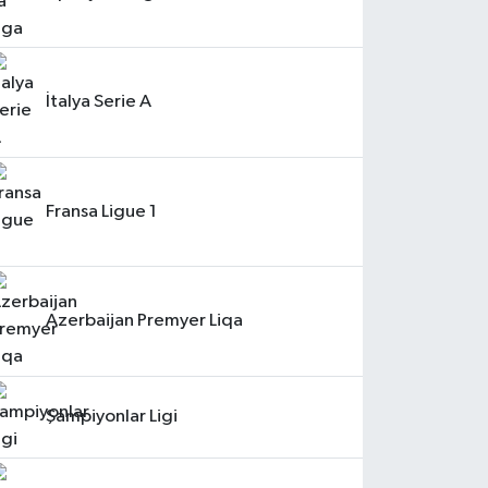
İtalya Serie A
Fransa Ligue 1
Azerbaijan Premyer Liqa
Şampiyonlar Ligi