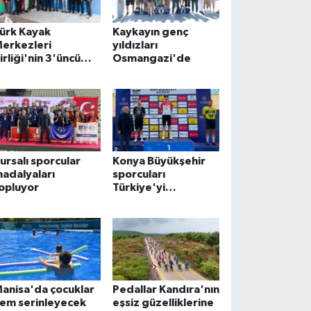
ürk Kayak
Kaykayın genç
erkezleri
yıldızları
irliği'nin 3'üncü
Osmangazi'de
irvesi Kayseri
rciyes'te
ursalı sporcular
Konya Büyükşehir
adalyaları
sporcuları
opluyor
Türkiye'yi
gururlandırıyor
anisa'da çocuklar
Pedallar Kandıra'nın
em serinleyecek
eşsiz güzelliklerine