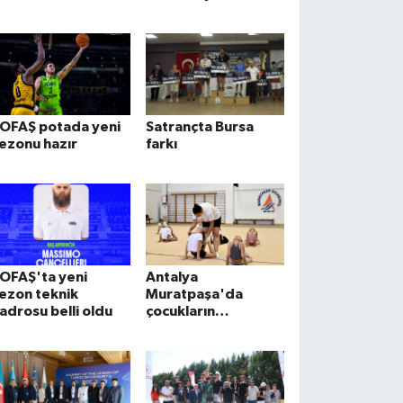
OFAŞ potada yeni
Satrançta Bursa
ezonu hazır
farkı
OFAŞ'ta yeni
Antalya
ezon teknik
Muratpaşa'da
adrosu belli oldu
çocukların
gelişimine cimnastik
desteği