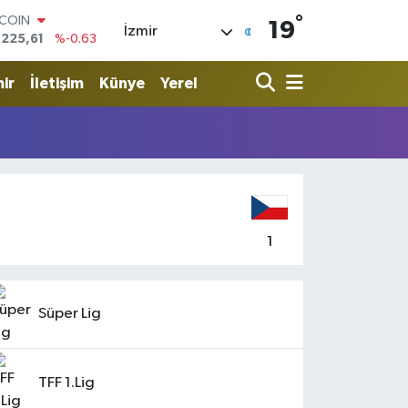
.225,61
%-0.63
°
19
İzmir
LAR
,7143
%0.16
RO
ir
İletişim
Künye
Yerel
,0317
%-0.02
ERLİN
,2463
%0.07
AM ALTIN
10.40
%0.45
ST100
.799
%70
1
Süper Lig
TFF 1.Lig