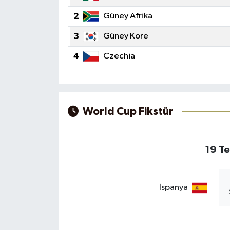
2
Güney Afrika
Ege
3
Güney Kore
İzmir
4
Czechia
İletişim
Künye
World Cup Fikstür
Yerel
19 T
İspanya