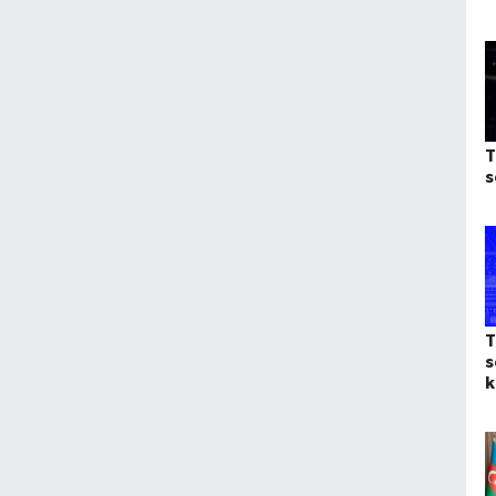
T
s
T
s
k