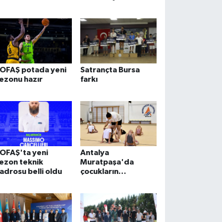
OFAŞ potada yeni
Satrançta Bursa
ezonu hazır
farkı
OFAŞ'ta yeni
Antalya
ezon teknik
Muratpaşa'da
adrosu belli oldu
çocukların
gelişimine cimnastik
desteği