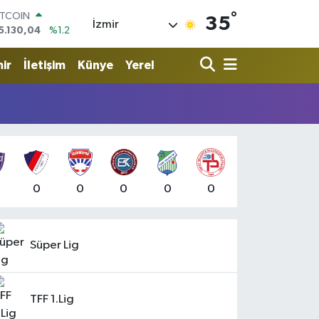
ITCOIN
°
35
İzmir
5.130,04
%1.2
OLAR
7,7106
%0.17
ir
İletişim
Künye
Yerel
URO
5,1652
%0.27
TERLİN
4,4046
%0.35
RAM ALTIN
648.99
%2.59
İST100
3.773
%-19
0
0
0
0
0
Süper Lig
TFF 1.Lig