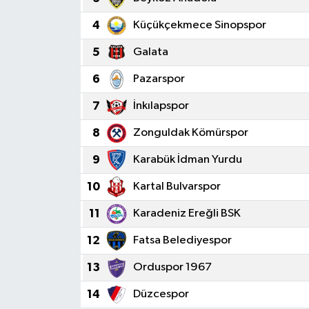
Ege
4
Küçükçekmece Sinopspor
5
Galata
İzmir
6
Pazarspor
İletişim
7
İnkılapspor
Künye
8
Zonguldak Kömürspor
9
Karabük İdman Yurdu
Yerel
10
Kartal Bulvarspor
11
Karadeniz Ereğli BSK
12
Fatsa Belediyespor
13
Orduspor 1967
14
Düzcespor