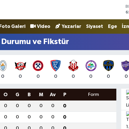
B
6
D
4
Foto Galeri
Video
Yazarlar
Siyaset
Ege
İzm
E
5
S
 Durumu ve Fikstür
6
G
6
B
1
0
0
0
0
0
0
0
0
O
G
B
M
Av
P
Form
0
0
0
0
0
0
0
0
0
0
0
0
0
0
0
0
0
0