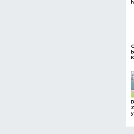
h
ö
O
b
K
b
D
Z
y
Y