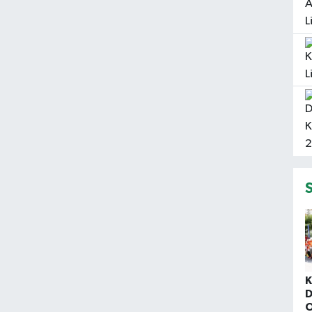
K
D
O