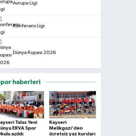
Avrupa Ligi
Konferans Ligi
Dünya Kupası 2026
Spor haberleri
ayseri Talas Yeni
Kayseri
ünya ERVA Spor
Melikgazi'den
kulu açıldı
ücretsiz yaz kursları