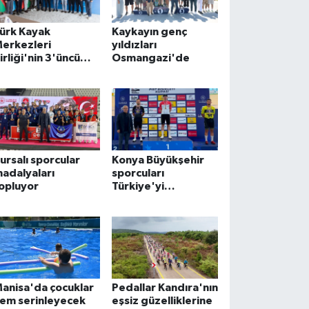
ürk Kayak
Kaykayın genç
erkezleri
yıldızları
irliği'nin 3'üncü
Osmangazi'de
irvesi Kayseri
rciyes'te
ursalı sporcular
Konya Büyükşehir
adalyaları
sporcuları
opluyor
Türkiye'yi
gururlandırıyor
anisa'da çocuklar
Pedallar Kandıra'nın
em serinleyecek
eşsiz güzelliklerine