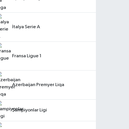
İtalya Serie A
Fransa Ligue 1
Azerbaijan Premyer Liqa
Şampiyonlar Ligi