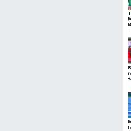
T
M
B
z
E
B
m
t
M
h