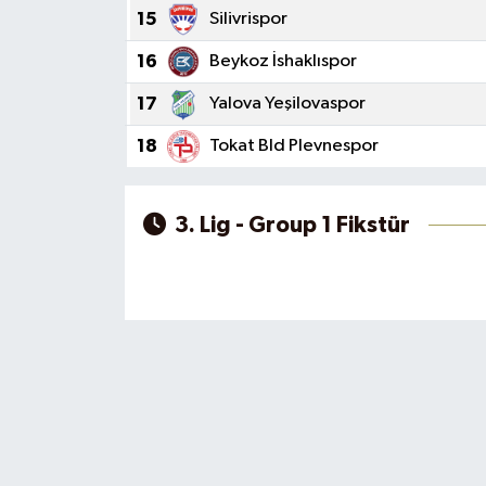
15
Silivrispor
16
Beykoz İshaklıspor
17
Yalova Yeşilovaspor
18
Tokat Bld Plevnespor
3. Lig - Group 1 Fikstür