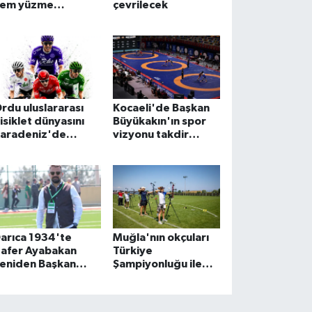
em yüzme
çevrilecek
ğrenecek
rdu uluslararası
Kocaeli'de Başkan
isiklet dünyasını
Büyükakın'ın spor
aradeniz'de
vizyonu takdir
uluşturacak
topladı
arıca 1934'te
Muğla'nın okçuları
afer Ayabakan
Türkiye
eniden Başkan
Şampiyonluğu ile
ardımcısı
döndü