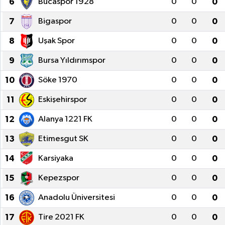
6
Bucaspor 1928
0
0
0
Ege
7
Bigaspor
0
0
0
8
Uşak Spor
0
0
0
İzmir
9
Bursa Yıldırımspor
0
0
0
İletişim
10
Söke 1970
0
0
0
Künye
11
Eskişehirspor
0
0
0
12
Alanya 1221 FK
0
0
0
Yerel
13
Etimesgut SK
0
0
0
14
Karsiyaka
0
0
0
15
Kepezspor
0
0
0
16
Anadolu Üniversitesi
0
0
0
17
Tire 2021 FK
0
0
0