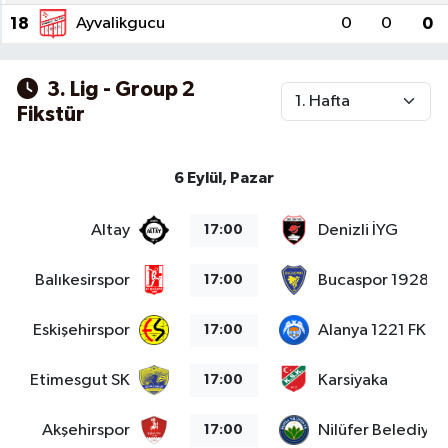
18
Ayvalikgucu
0
0
0
3. Lig - Group 2
Fikstür
6 Eylül, Pazar
Altay
Denizli İYG
17:00
Balıkesirspor
Bucaspor 1928
17:00
Eskişehirspor
Alanya 1221 FK
17:00
Etimesgut SK
Karsiyaka
17:00
Akşehirspor
Nilüfer Belediye
17:00