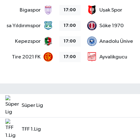
Bigaspor
Uşak Spor
17:00
Bursa Yıldırımspor
Söke 1970
17:00
Kepezspor
Anadolu Üniversit
17:00
Tire 2021 FK
Ayvalikgucu
17:00
Süper Lig
TFF 1.Lig