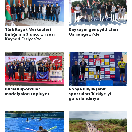
Türk Kayak Merkezleri
Kaykayın genç yıldızları
Birliği'nin 3'üncü zirvesi
Osmangazi'de
Kayseri Erciyes'te
Bursalı sporcular
Konya Büyükşehir
madalyaları topluyor
sporcuları Türkiye'yi
gururlandırıyor