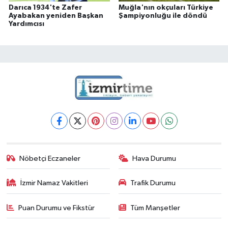
Darıca 1934'te Zafer
Muğla'nın okçuları Türkiye
Ayabakan yeniden Başkan
Şampiyonluğu ile döndü
Yardımcısı
Nöbetçi Eczaneler
Hava Durumu
İzmir Namaz Vakitleri
Trafik Durumu
Puan Durumu ve Fikstür
Tüm Manşetler