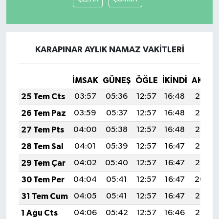
KARAPINAR AYLIK NAMAZ VAKITLERI
İMSAK
GÜNEŞ
ÖĞLE
İKINDI
AKŞA
25 Tem Cts
03:57
05:36
12:57
16:48
20:08
26 Tem Paz
03:59
05:37
12:57
16:48
20:08
27 Tem Pts
04:00
05:38
12:57
16:48
20:07
28 Tem Sal
04:01
05:39
12:57
16:47
20:06
29 Tem Çar
04:02
05:40
12:57
16:47
20:05
30 Tem Per
04:04
05:41
12:57
16:47
20:04
31 Tem Cum
04:05
05:41
12:57
16:47
20:03
1 Ağu Cts
04:06
05:42
12:57
16:46
20:02