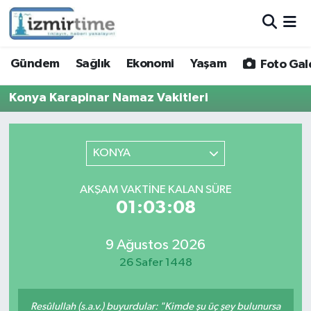
Gündem
Nöbetçi Eczaneler
Gündem
Sağlık
Ekonomi
Yaşam
Foto Gal
Sağlık
Hava Durumu
Konya Karapinar Namaz Vakitleri
Ekonomi
İzmir Namaz Vakitleri
KONYA
Yaşam
Trafik Durumu
AKŞAM VAKTINE KALAN SÜRE
Foto Galeri
Süper Lig Puan Durumu ve Fikstür
01:03:08
Video
Tüm Manşetler
9 Ağustos 2026
26 Safer 1448
Yazarlar
Son Dakika Haberleri
Siyaset
Haber Arşivi
Resûlullah (s.a.v.) buyurdular: "Kimde şu üç şey bulunursa