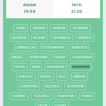
AKŞAM
YATSI
19:54
21:20
AHIRLI
AKÖREN
AKŞEHİR
ALTINEKİN
BEYŞEHİR
BOZKIR
CİHANBEYLİ
DERBENT
DEREBUCAK
DOĞANHİSAR
EMİRGAZİ
EREĞLİ
GÜNEYSINIR
HADİM
HALKAPINAR
HÜYÜK
ILGIN
KADINHANI
KARAPINAR
KARATAY
KONYA
KULU
MERAM
SARAYÖNÜ
SELÇUKLU
SEYDİŞEHİR
TAŞKENT
TUZLUKÇU
YALIHÜYÜK
YUNAK
ÇELTİK
ÇUMRA