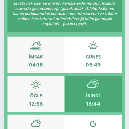
sevâbı hak eder ve imanını kemâle erdirmiş olur: İnsanlar
arasında geçinebileceği (güzel) ahlâk, Allâhü Teâlâ'nın
Ege
haram kıldıklarından kendisini menedecek verâ ve cahilin
cahilce hareketlerini defedebileceği hilim (yumuşak
huyluluk)." (Hadis-i şerif)
İzmir
İletişim
Künye
İMSAK
GÜNEŞ
04:16
05:49
Yerel
ÖĞLE
İKINDI
12:56
16:44