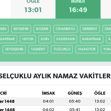
ÖĞLE
İKINDI
13:01
16:49
EKİN
BEYŞEHİR
BOZKIR
CİHANBEYLİ
DERBENT
DE
LKAPINAR
HÜYÜK
ILGIN
KADINHANI
KARAPINAR
K
SEYDİŞEHİR
TAŞKENT
TUZLUKÇU
YALIHÜYÜK
YUN
SELÇUKLU AYLIK NAMAZ VAKITLER
İCRİ
İMSAK
GÜNEŞ
ÖĞLE
fer 1448
04:01
05:40
13:02
fer 1448
04:02
05:41
13:02