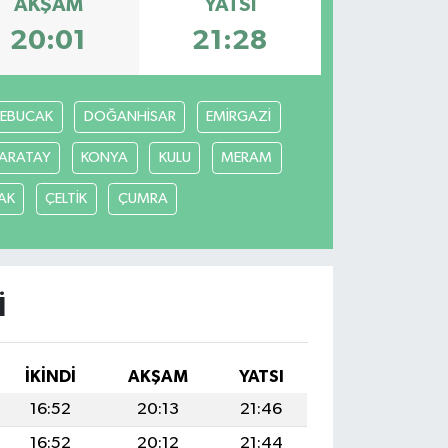
AKŞAM
YATSI
20:01
21:28
REBUCAK
DOĞANHİSAR
EMİRGAZİ
ARATAY
KONYA
KULU
MERAM
AK
ÇELTİK
ÇUMRA
I
İKINDI
AKŞAM
YATSI
16:52
20:13
21:46
16:52
20:12
21:44