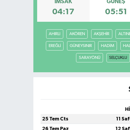
İMSAK
GÜNEŞ
Ege
04:17
05:51
İzmir
AHIRLI
AKÖREN
AKŞEHİR
ALTIN
İletişim
EREĞLİ
GÜNEYSINIR
HADİM
HA
Künye
SARAYÖNÜ
SELÇUKLU
Yerel
H
25 Tem Cts
11 Sa
26 Tem Paz
12 Sa