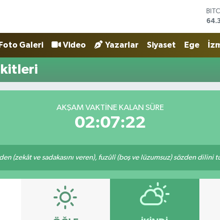
BIT
64.
DO
47,
Foto Galeri
Video
Yazarlar
Siyaset
Ege
İzm
EU
55,
itleri
STE
64,
GRA
661
AKŞAM VAKTINE KALAN SÜRE
BİS
02:07:22
13.
eden (zekât ve sadakasını veren), fuzûlî (boş ve lüzumsuz) sözden dilini 