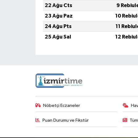
22 Ağu Cts
9 Rebiul
23 Ağu Paz
10 Rebiu
24 Ağu Pts
11 Rebiu
25 Ağu Sal
12 Rebiu
Nöbetçi Eczaneler
Ha
Puan Durumu ve Fikstür
Tüm