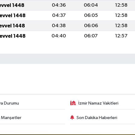
evvel 1448
04:36
06:04
12:58
levvel 1448
04:37
06:05
12:58
levvel 1448
04:38
06:06
12:58
levvel 1448
04:40
06:07
12:57
va Durumu
İzmir Namaz Vakitleri
 Manşetler
Son Dakika Haberleri