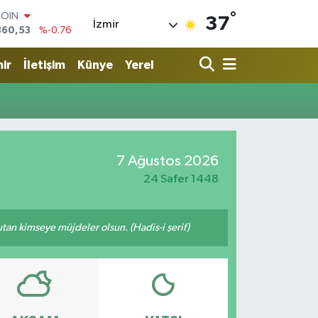
°
COIN
37
İzmir
360,53
%-0.76
LAR
7069
%0.17
ir
İletişim
Künye
Yerel
RO
0265
%0.01
RLİN
1897
%0.02
M ALTIN
8.49
%2.12
7 Ağustos 2026
T100
887
%64
24 Safer 1448
tutan kimseye müjdeler olsun. (Hadis-i şerif)